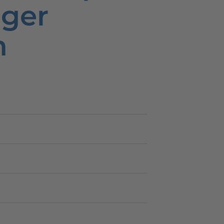
ger
m