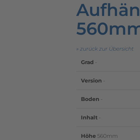
Aufhän
560m
» zurück zur Übersicht
Grad
-
Version
-
Boden
-
Inhalt
-
Höhe
560mm