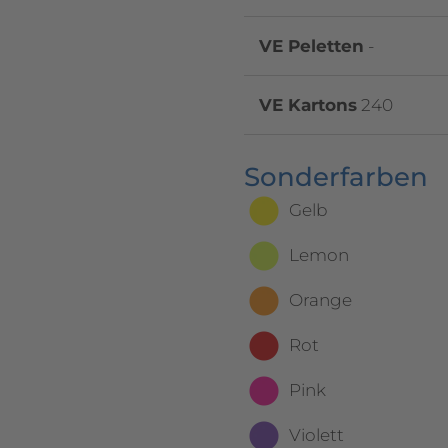
VE Peletten
-
VE Kartons
240
Sonderfarben
Gelb
Lemon
Orange
Rot
Pink
Violett