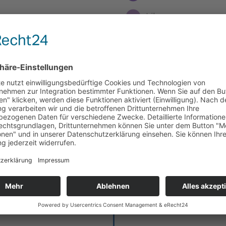
Lila
Moosgrün
Henke-Blau
Anthrazit