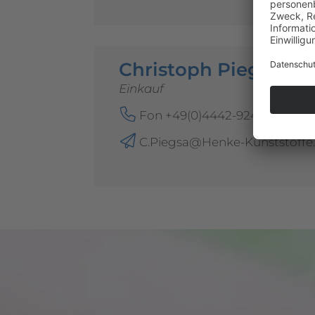
Christoph Piegsa
Einkauf
Fon +49(0)4442-9240-52
C.Piegsa@Henke-Kunststoffe