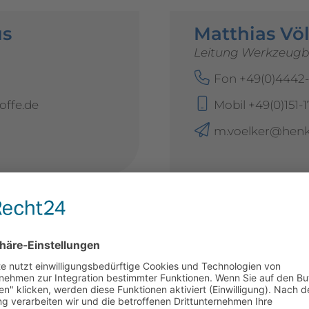
us
Matthias Vö
Leitung Werkzeugb
Fon +49(0)4442
offe.de
Mobil +49(0)151-
m.voelker@henke
e
Christian B
Leitung Versand
Fon +49(0)4442
fe.de
c.bender@henke-