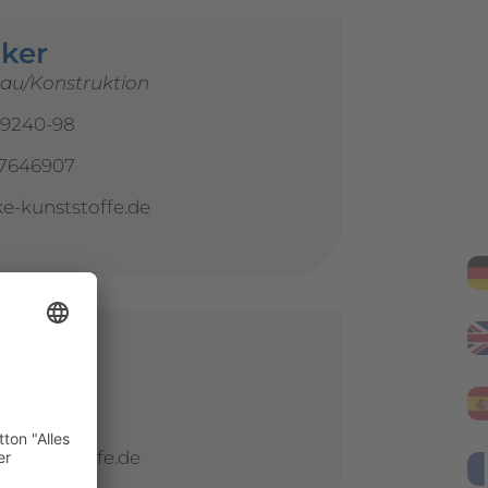
lker
au/Konstruktion
-9240-98
17646907
-kunststoffe.de
ender
-9240-97
kunststoffe.de