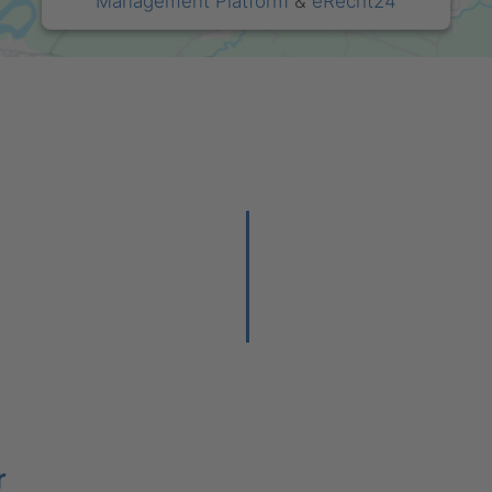
Management Platform
&
eRecht24
r