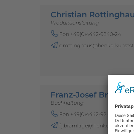
Christian Rottingha
Produktionsleitung
Fon +49(0)4442-9240-24
c.rottinghaus@henke-kunstst
Franz-Josef Bramlag
Buchhaltung
Fon +49(0)4442-9240-17
fj.bramlage@henke-kunststof