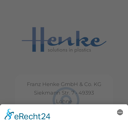
Franz Henke GmbH & Co. KG
Siekmann Str. 7 • 49393
Lohne