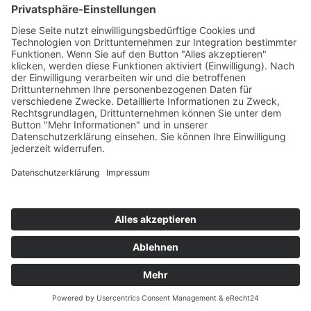
T
+49 (0) 4442 9240-0
M
info@henke-
kunststoffe.de
© 2026 Franz Henke GmbH & Co. KG
AGB
Impressum
Datenschutz
Hinweisgeberschutzgesetz