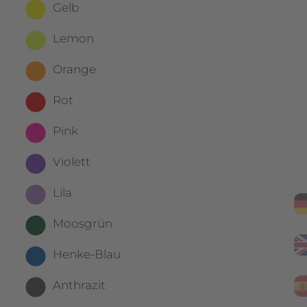
Gelb
Lemon
Orange
Rot
Pink
Violett
Lila
Moosgrün
Henke-Blau
Anthrazit