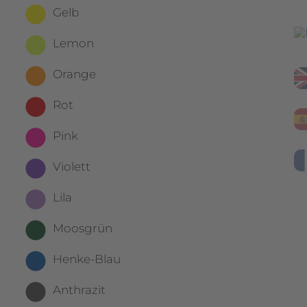
Gelb
Lemon
Orange
Rot
Pink
Violett
Lila
Moosgrün
Henke-Blau
Anthrazit