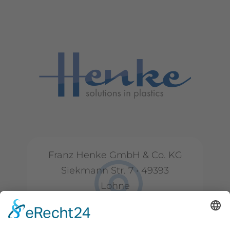
Franz Henke GmbH & Co. KG
Siekmann Str. 7 • 49393
Lohne