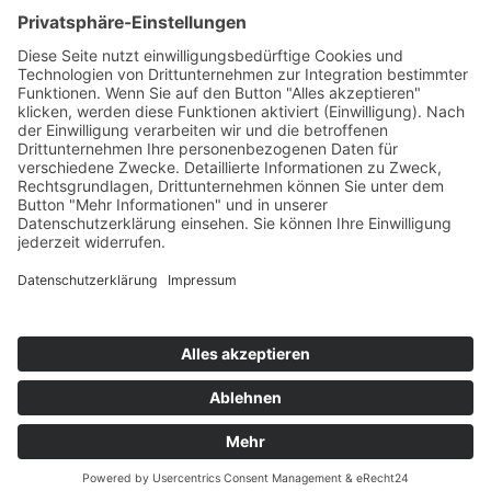
T
+49 (0) 4442 9240-0
M
info@henke-
kunststoffe.de
© 2026 Franz Henke GmbH & Co. KG
AGB
Impressum
Datenschutz
Hinweisgeberschutzgesetz