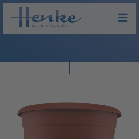
Home
Unternehmen
Leistungen
Nachhaltigkeit
Historie
Henke
Produkte
TOPFIT
Produkte