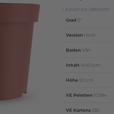
» zurück zur Übersicht
Grad
5°
Version
Hoch
Boden
VBY
Inhalt
1400 ccm
Höhe
12,1 cm
VE Peletten
10.584
VE Kartons
330