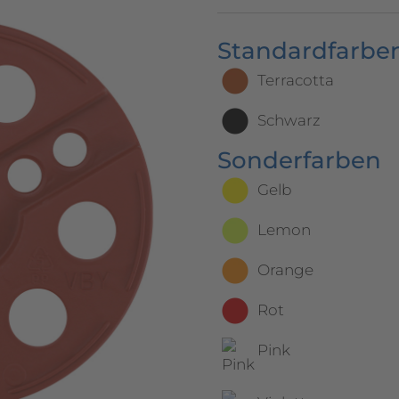
Standardfarben
Terracotta
Schwarz
Sonderfarben
Gelb
Lemon
Orange
Rot
Pink