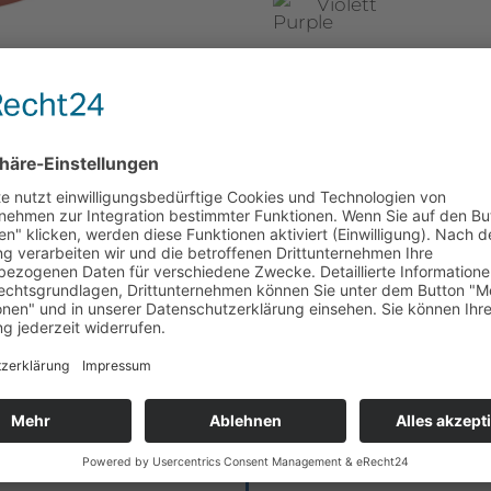
Violett
Lila
Moosgrün
Henke-Blau
Anthrazit