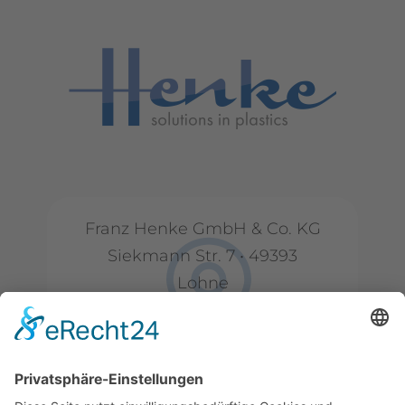
Franz Henke GmbH & Co. KG
Siekmann Str. 7 • 49393
Lohne