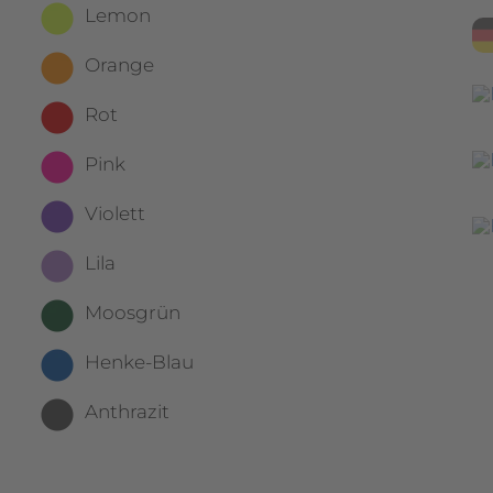
Lemon
Orange
Rot
Pink
Violett
Lila
Moosgrün
Henke-Blau
Anthrazit