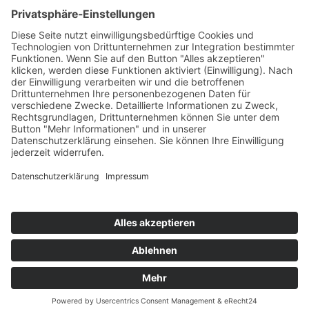
T
+49 (0) 4442 9240-0
M
info@henke-
kunststoffe.de
© 2026 Franz Henke GmbH & Co. KG
AGB
Impressum
Datenschutz
Hinweisgeberschutzgesetz