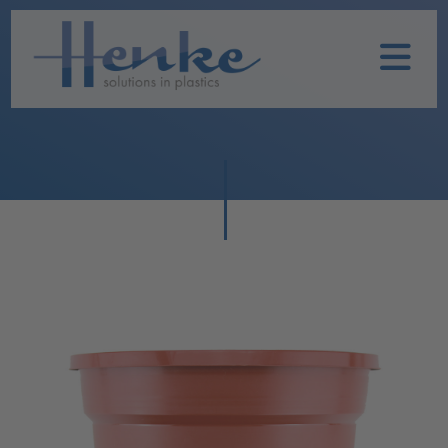
Home
Unternehmen
Leistungen
Nachhaltigkeit
Historie
Henke
Produkte
TOPFIT
Produkte