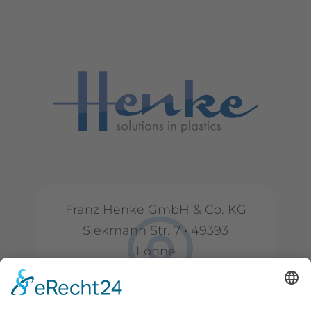
Franz Henke GmbH & Co. KG
Siekmann Str. 7 • 49393
Lohne