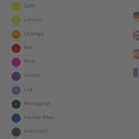
Gelb
Lemon
Orange
Rot
Pink
Violett
Lila
Moosgrün
Henke-Blau
Anthrazit