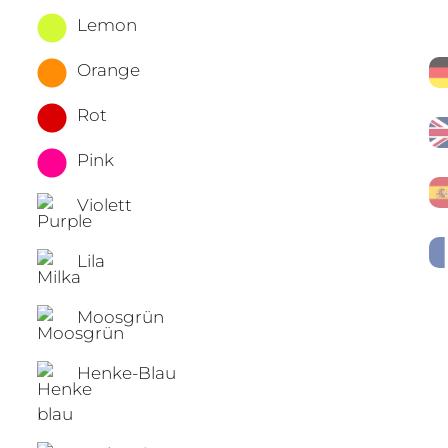
Lemon
Orange
Rot
Pink
Violett
Lila
Moosgrün
Henke-Blau