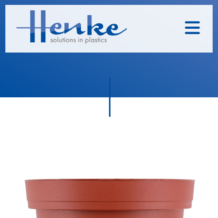
Home
Unternehmen
Leistungen
Nachhaltigkeit
Historie
Henke
Produkte
TOPFIT
Produkte