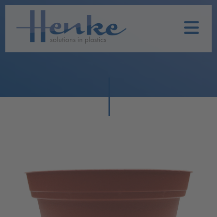
Home
Unternehmen
Leistungen
Nachhaltigkeit
Historie
Henke
Produkte
TOPFIT
Produkte