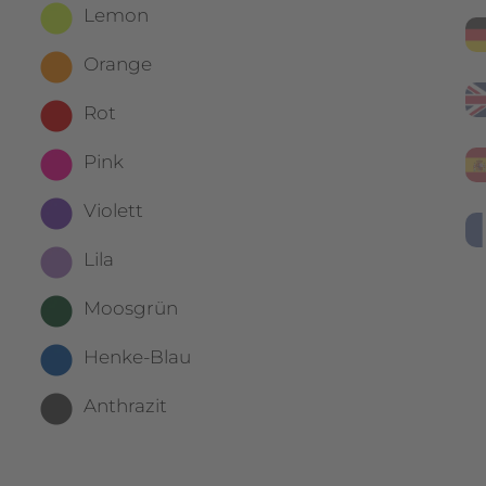
Lemon
Orange
Rot
Pink
Violett
Lila
Moosgrün
Henke-Blau
Anthrazit