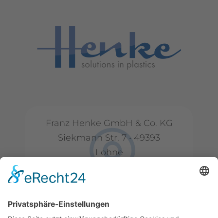
Franz Henke GmbH & Co. KG
Siekmann Str. 7 • 49393
Lohne