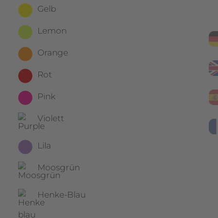
Gelb
Lemon
Orange
Rot
Pink
Violett
Lila
Moosgrün
Henke-Blau