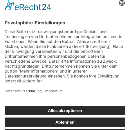
T
+49 (0) 4442 9240-0
M
info@henke-
kunststoffe.de
© 2026 Franz Henke GmbH & Co. KG
AGB
Impressum
Datenschutz