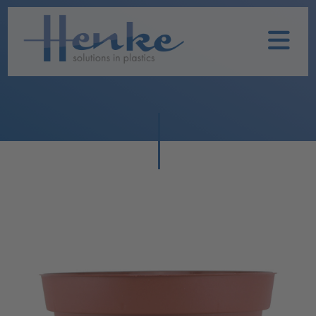
Home
Unternehmen
Leistungen
Nachhaltigkeit
Historie
Henke
Produkte
TOPFIT
Produkte