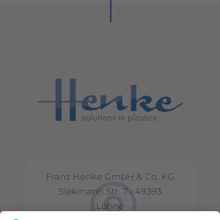
Franz Henke GmbH & Co. KG
Siekmann Str. 7 • 49393
Lohne