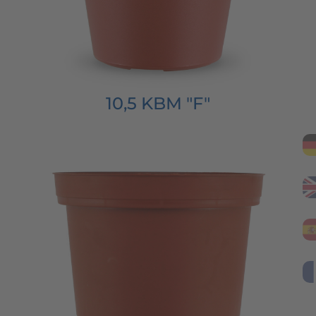
10,5 KBM "F"