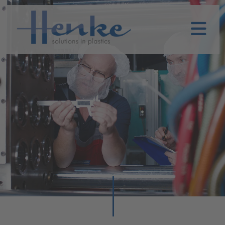
Home
Empresa
Servicios
Sostenibilidad
Historia
Henke
Productos
TOPFIT
Productos