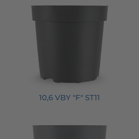
10,6 VBY "F" ST11